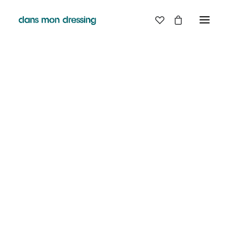
LES MARQUES
BELLE PIECE
GRAINE
LABDIP
DANS MON DRESSING - PÉZENAS
MAISON LABICHE
MARGAUX LONNBERG
BOUTIQUE
MINIMUM
MISERICORDIA
NUDIE JEANS
EN
LIGNE
PYRENEX
RABENS SALONER
RAINS
T.J-M1972 TRICOTS JEAN-MARC
VALENTINE GAUTHIER