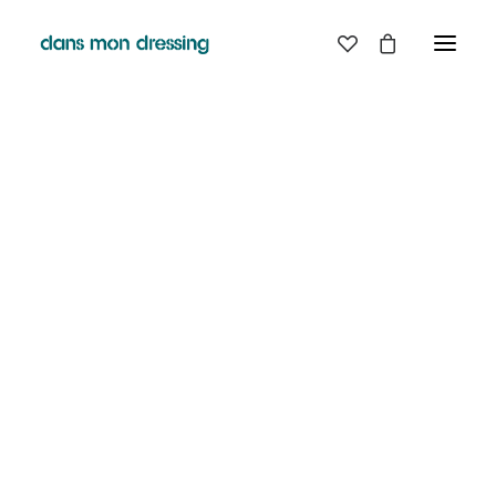
Classic
Creative
Portfolio
Blog
Rien Trouvé
SHOP
Shop Boutique
Shop Classic
Il semble que nous ne pouvons pas trouver ce que vous
Shop Techie
cherchez. Peut-être qu'une recherche peut vous aider.
Shop Creative
Shop Off-Grid
Shop Metro
Shop Landing
Shop Design
Shop Split
Shop Furniture
Shop Parallax