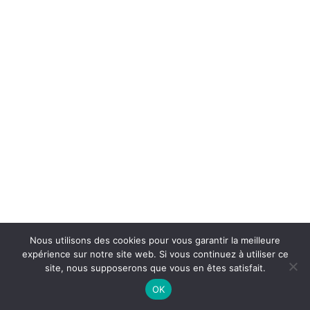
Shop Minimal
Shop Carousel
About
Contact
Services
UTILITY
FAQ
Custom 404
Custom Search Results
Custom Author
Product
Base HTML
@Dans mon dressing Pézenas. 2021 Tous droits réservés. Création :
Grid & Gallery
CREATIVE STUDIO
Nous utilisons des cookies pour vous garantir la meilleure
Interactive
expérience sur notre site web. Si vous continuez à utiliser ce
Headers
site, nous supposerons que vous en êtes satisfait.
And more…
OK
Full-Width Layouts
Boxed Layouts