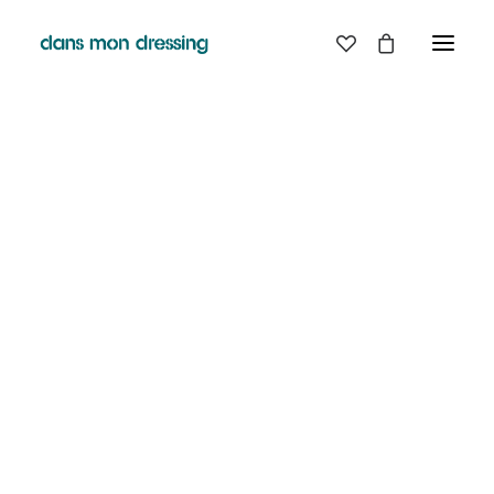
LES MARQUES
BELLE PIECE
GRAINE
LE SELLIER
LABDIP
MAISON LABICHE
MARGAUX LONNBERG
MINIMUM
MISERICORDIA
NUDIE JEANS
PYRENEX
RABENS SALONER
RAINS
T.J-M1972 TRICOTS JEAN-MARC
VALENTINE GAUTHIER
PROMO !