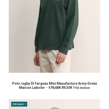
i
:
t
9
4
:
,
1
5
8
0
9
€
,
.
0
0
€
.
Ce
produit
CHOIX DES OPTIONS
a
Polo rugby St Fargeau Mini Manufacture Army Green
L
L
plusieurs
Maison Labiche
179,00
€
89,50
€
TVA incluse
e
e
variations.
p
p
Les
r
r
options
i
i
PROMO !
peuvent
x
x