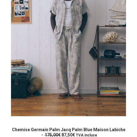
a
l
du
l
e
produit
é
s
t
t
a
i
:
t
7
2
:
,
1
5
4
0
5
€
,
.
0
0
€
.
Ce
produit
CHOIX DES OPTIONS
a
Chemise Germain Palm Jacq Palm Blue Maison Labiche
L
L
plusieurs
175,00
€
87,50
€
TVA incluse