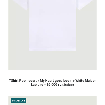
i
:
t
4
2
:
,
8
5
5
0
,
€
0
.
0
€
.
Ce
produit
CHOIX DES OPTIONS
a
TShirt Popincourt « My Heart goes boom » White Maison
plusieurs
Labiche
69,00
€
TVA incluse
variations.
Les
options
PROMO !
peuvent