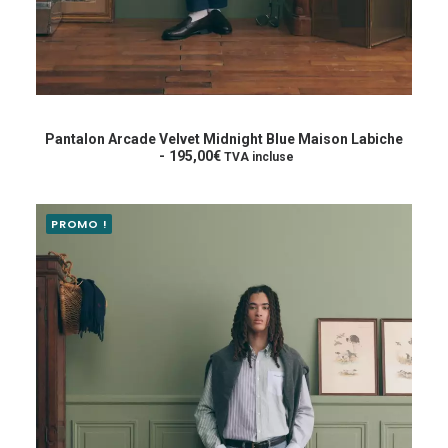
Ce
produit
CHOIX DES OPTIONS
a
Pantalon Arcade Velvet Midnight Blue Maison Labiche
plusieurs
195,00
€
TVA incluse
variations.
Les
options
PROMO !
peuvent
être
choisies
sur
la
page
du
produit