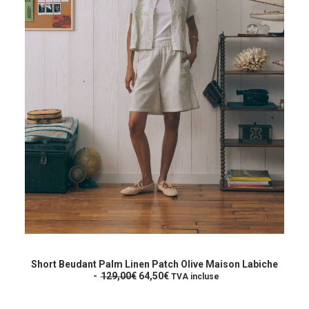
Ce
produit
CHOIX DES OPTIONS
a
Short Beudant Palm Linen Patch Olive Maison Labiche
L
L
plusieurs
129,00
€
64,50
€
TVA incluse
e
e
variations.
p
p
Les
r
r