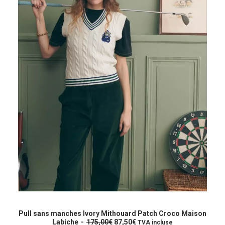
a
l
du
l
e
produit
é
s
t
t
a
i
:
t
8
7
:
,
1
5
7
0
5
€
,
.
0
0
€
.
Ce
produit
CHOIX DES OPTIONS
a
Pull sans manches Ivory Mithouard Patch Croco Maison
L
L
plusieurs
Labiche
175,00
€
87,50
€
TVA incluse