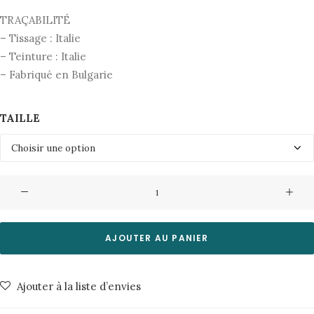
TRAÇABILITÉ
– Tissage : Italie
– Teinture : Italie
– Fabriqué en Bulgarie
TAILLE
quantité
de
Chemise
Germain
AJOUTER AU PANIER
Palm
Jacq
Ajouter à la liste d’envies
Palm
Blue