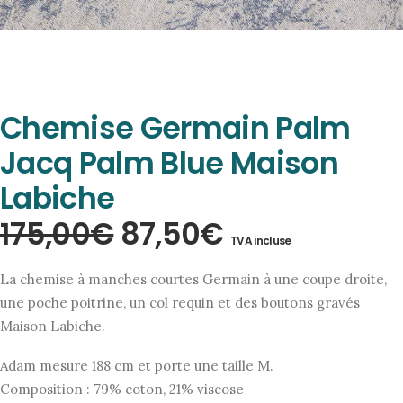
Chemise Germain Palm
Jacq Palm Blue Maison
Labiche
Le
Le
175,00
€
87,50
€
TVA incluse
prix
prix
La chemise à manches courtes Germain à une coupe droite,
initial
actuel
une poche poitrine, un col requin et des boutons gravés
Maison Labiche.
était :
est :
175,00€.
87,50€.
Adam mesure 188 cm et porte une taille M.
Composition : 79% coton, 21% viscose