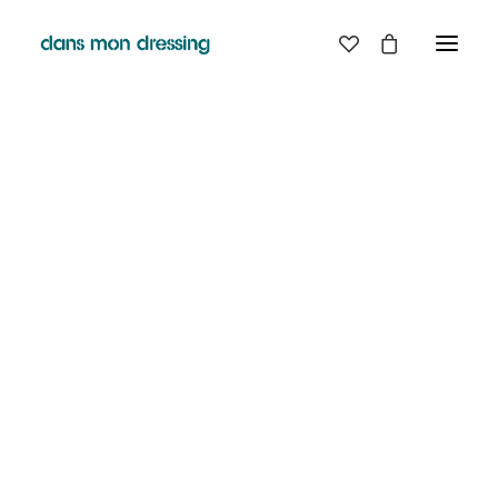
LES MARQUES
BELLE PIECE
GRAINE
LABDIP
MAISON LABICHE
MARGAUX LONNBERG
MINIMUM
MISERICORDIA
NUDIE JEANS
PYRENEX
RABENS SALONER
RAINS
T.J-M1972 TRICOTS JEAN-MARC
VALENTINE GAUTHIER