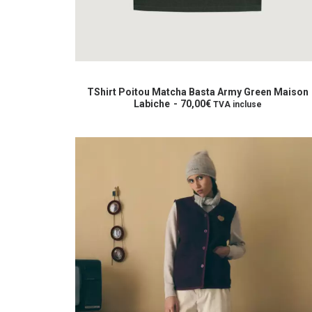
Ce
produit
CHOIX DES OPTIONS
a
TShirt Poitou Matcha Basta Army Green Maison
plusieurs
Labiche
70,00
€
TVA incluse
variations.
Les
options
peuvent
être
choisies
sur
la
page
du
produit