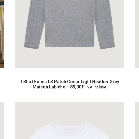
Ce
C
produit
p
CHOIX DES OPTIONS
a
a
TShirt Folies LS Patch Coeur Light Heather Grey
plusieurs
Maison Labiche
89,00
€
p
TVA incluse
variations.
va
Les
L
options
o
peuvent
p
être
êt
choisies
c
sur
s
la
la
page
p