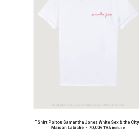
du
produit
Ce
produit
CHOIX DES OPTIONS
a
TShirt Poitou Samantha Jones White Sex & the City
plusieurs
Maison Labiche
70,00
€
TVA incluse
variations.
Les