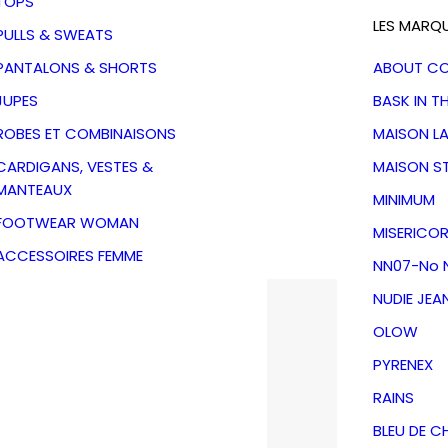
TOPS
LES MARQ
PULLS & SWEATS
PANTALONS & SHORTS
ABOUT C
JUPES
BASK IN T
ROBES ET COMBINAISONS
MAISON L
CARDIGANS, VESTES &
MAISON S
MANTEAUX
MINIMUM
FOOTWEAR WOMAN
MISERICOR
ACCESSOIRES FEMME
NN07-No N
NUDIE JEA
OLOW
PYRENEX
RAINS
BLEU DE C