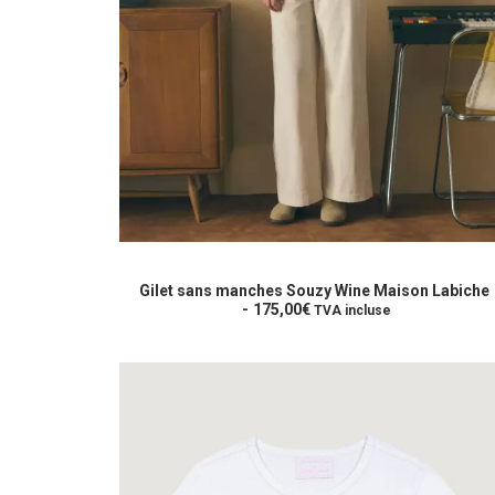
Ce
produit
CHOIX DES OPTIONS
a
Gilet sans manches Souzy Wine Maison Labiche
plusieurs
175,00
€
TVA incluse
variations.
Les
options
peuvent
être
choisies
sur
la
page