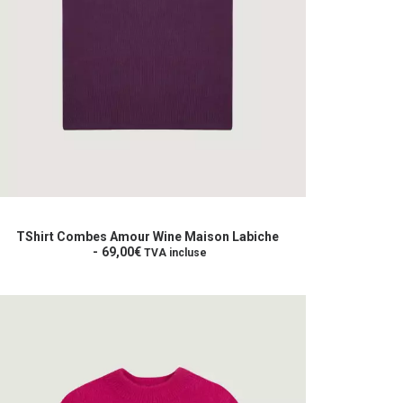
e
roduit
CHOIX DES OPTIONS
TShirt Combes Amour Wine Maison Labiche
lusieurs
69,00
€
TVA incluse
riations.
es
ptions
euvent
re
hoisies
ur
age