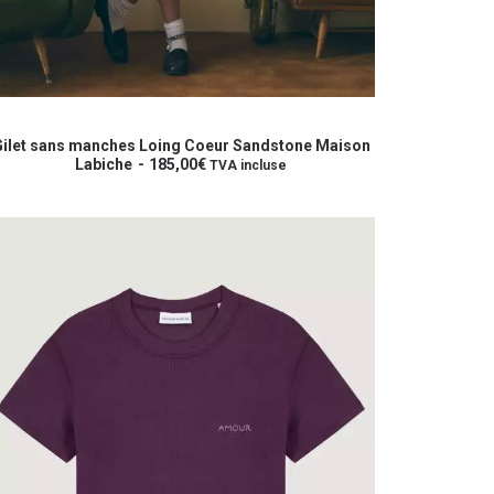
e
roduit
CHOIX DES OPTIONS
ilet sans manches Loing Coeur Sandstone Maison
lusieurs
Labiche
185,00
€
TVA incluse
riations.
es
ptions
euvent
re
hoisies
ur
age
u
roduit