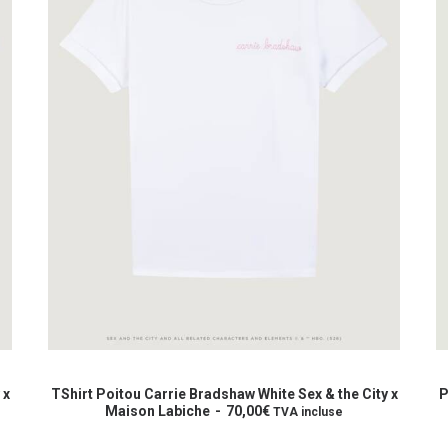
du
d
produit
p
Ce
C
produit
p
CHOIX DES OPTIONS
a
a
 x
TShirt Poitou Carrie Bradshaw White Sex & the City x
P
plusieurs
Maison Labiche
70,00
€
p
TVA incluse
variations.
va
Les
L