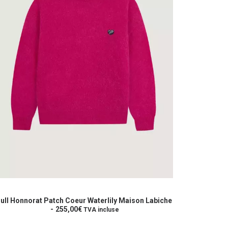
u
roduit
e
roduit
CHOIX DES OPTIONS
ull Honnorat Patch Coeur Waterlily Maison Labiche
lusieurs
255,00
€
TVA incluse
riations.
es