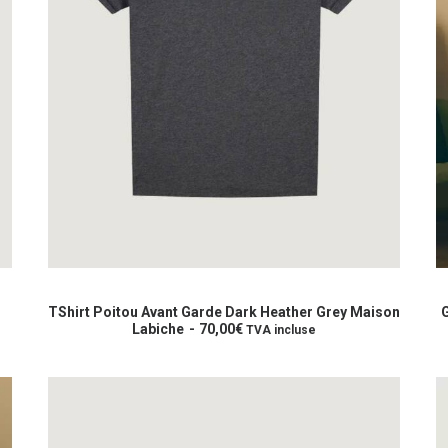
Ce
C
produit
p
CHOIX DES OPTIONS
a
a
TShirt Poitou Avant Garde Dark Heather Grey Maison
G
plusieurs
Labiche
70,00
€
p
TVA incluse
variations.
va
Les
L
options
o
peuvent
p
être
êt
choisies
c