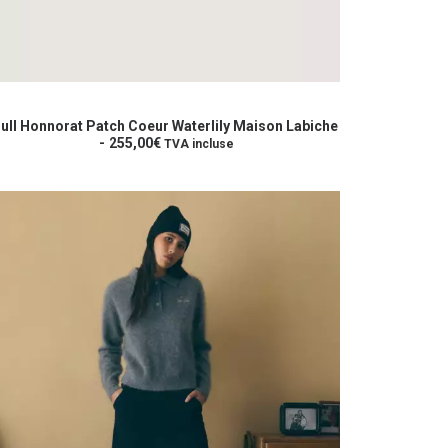
e
roduit
CHOIX DES OPTIONS
ull Honnorat Patch Coeur Waterlily Maison Labiche
lusieurs
255,00
€
TVA incluse
riations.
es
ptions
euvent
re
hoisies
ur
age
u
roduit