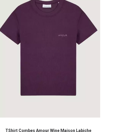
ur
age
u
roduit
e
roduit
CHOIX DES OPTIONS
TShirt Combes Amour Wine Maison Labiche