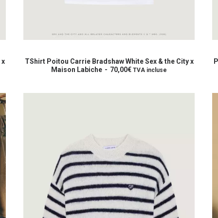
Ce
C
produit
p
CHOIX DES OPTIONS
a
a
 x
TShirt Poitou Carrie Bradshaw White Sex & the City x
P
plusieurs
Maison Labiche
70,00
€
p
TVA incluse
variations.
va
Les
L
options
o
peuvent
p
être
êt
choisies
c
sur
s
la
la
page
p
du
d
produit
p