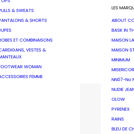
TOPS
LES MARQ
PULLS & SWEATS
PANTALONS & SHORTS
ABOUT C
JUPES
BASK IN T
ROBES ET COMBINAISONS
MAISON L
CARDIGANS, VESTES &
MAISON S
MANTEAUX
MINIMUM
FOOTWEAR WOMAN
MISERICOR
ACCESSOIRES FEMME
NN07-No N
NUDIE JEA
OLOW
PYRENEX
RAINS
BLEU DE C