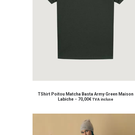
Ce
produit
CHOIX DES OPTIONS
a
TShirt Poitou Matcha Basta Army Green Maison
plusieurs
Labiche
70,00
€
TVA incluse
variations.
Les
options
peuvent
être
choisies