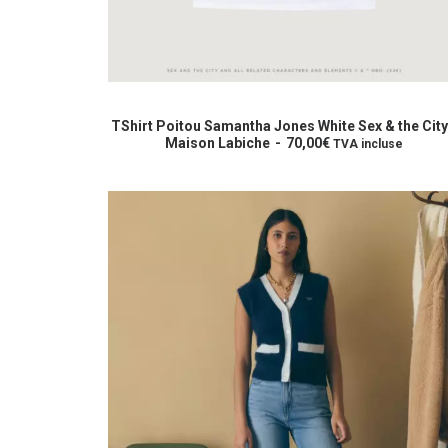
Ce
produit
CHOIX DES OPTIONS
a
TShirt Poitou Samantha Jones White Sex & the City
plusieurs
Maison Labiche
70,00
€
TVA incluse
variations.
Les
options
peuvent
être
choisies
sur
la
page
du
produit