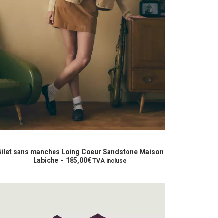
e
roduit
CHOIX DES OPTIONS
ilet sans manches Loing Coeur Sandstone Maison
lusieurs
Labiche
185,00
€
TVA incluse
riations.
es
ptions
euvent
re
hoisies