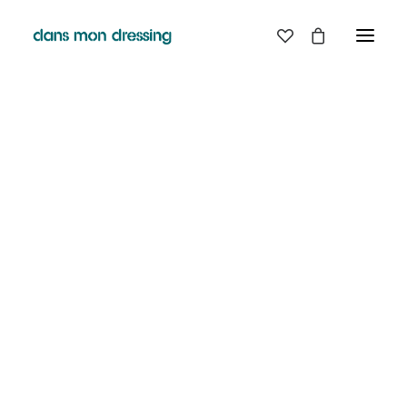
LES MARQUES
BELLE PIECE
GRAINE
LABDIP
MAISON LABICHE
MARGAUX LONNBERG
MINIMUM
MISERICORDIA
NUDIE JEANS
PYRENEX
RABENS SALONER
RAINS
T.J-M1972 TRICOTS JEAN-MARC
VALENTINE GAUTHIER