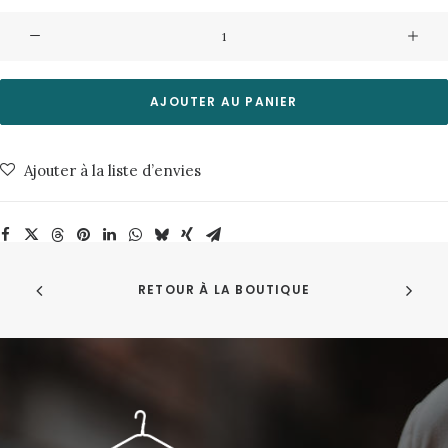
quantité
de
Veste
Sergi-
AJOUTER AU PANIER
Shadow
Bask
Ajouter à la liste d’envies
in
the
Sun
RETOUR À LA BOUTIQUE