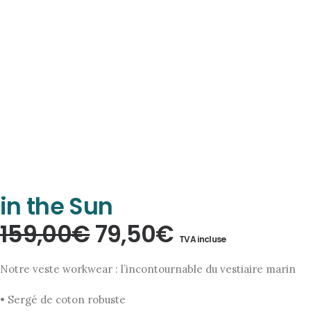
FOOTWEAR
ACCESSOIRES HOMME
ARCHIVES MAN
ARCHIVES WOMAN
Veste Sergi-Shadow Bask
in the Sun
Le
Le
159,00
€
79,50
€
TVA incluse
prix
prix
Notre veste workwear : l’incontournable du vestiaire marin
initial
actuel
• Sergé de coton robuste