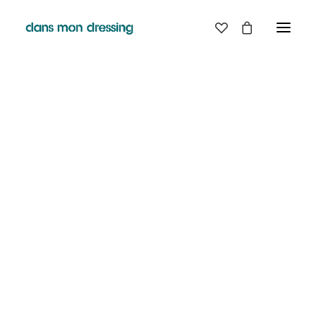
LES MARQUES
BELLE PIECE
GRAINE
LABDIP
MAISON LABICHE
MARGAUX LONNBERG
MINIMUM
MISERICORDIA
NUDIE JEANS
PYRENEX
RABENS SALONER
RAINS
T.J-M1972 TRICOTS JEAN-MARC
VALENTINE GAUTHIER