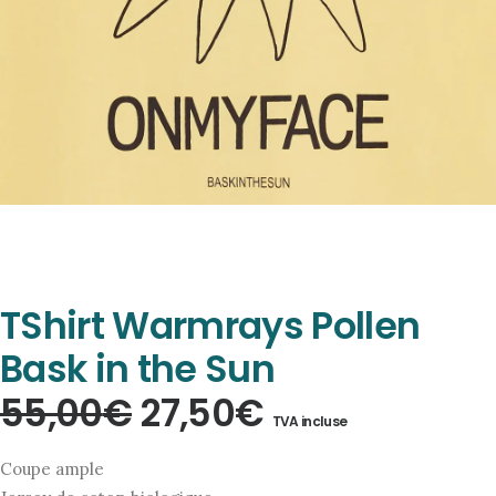
TShirt Warmrays Pollen
Bask in the Sun
Le
Le
55,00
€
27,50
€
TVA incluse
prix
prix
Coupe ample