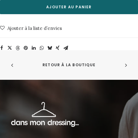
Warmrays
AJOUTER AU PANIER
Pollen
Bask
Ajouter à la liste d’envies
in
the
Sun
RETOUR À LA BOUTIQUE