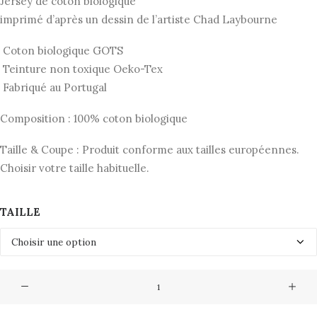
initial
actuel
Jersey de coton biologique
imprimé d’après un dessin de l’artiste Chad Laybourne
était :
est :
55,00€.
27,50€.
Coton biologique GOTS
Teinture non toxique Oeko-Tex
Fabriqué au Portugal
Composition : 100% coton biologique
Taille & Coupe : Produit conforme aux tailles européennes.
Choisir votre taille habituelle.
TAILLE
quantité
de
TShirt