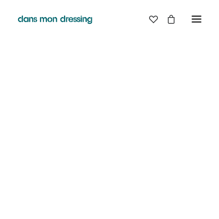
LES MARQUES
BELLE PIECE
GRAINE
LABDIP
MAISON LABICHE
MARGAUX LONNBERG
MINIMUM
MISERICORDIA
NUDIE JEANS
PYRENEX
RABENS SALONER
RAINS
T.J-M1972 TRICOTS JEAN-MARC
VALENTINE GAUTHIER