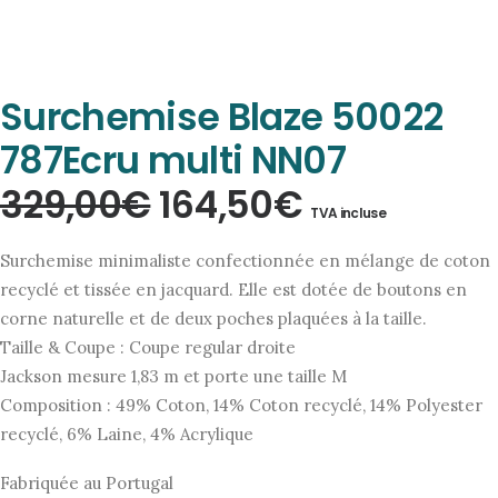
Surchemise Blaze 50022
787Ecru multi NN07
Le
Le
329,00
€
164,50
€
TVA incluse
prix
prix
Surchemise minimaliste confectionnée en mélange de coton
initial
actuel
recyclé et tissée en jacquard. Elle est dotée de boutons en
corne naturelle et de deux poches plaquées à la taille.
était :
est :
Taille & Coupe : Coupe regular droite
329,00€.
164,50€.
Jackson mesure 1,83 m et porte une taille M
Composition : 49% Coton, 14% Coton recyclé, 14% Polyester
recyclé, 6% Laine, 4% Acrylique
Fabriquée au Portugal