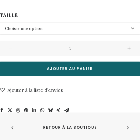
TAILLE
quantité
de
Surchemise
Blaze
AJOUTER AU PANIER
50022
787Ecru
Ajouter à la liste d’envies
multi
NN07
RETOUR À LA BOUTIQUE