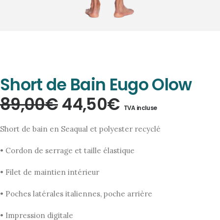
Short de Bain Eugo Olow
Le
Le
89,00
€
44,50
€
TVA incluse
prix
prix
Short de bain en Seaqual et polyester recyclé
initial
actuel
• Cordon de serrage et taille élastique
était :
est :
• Filet de maintien intérieur
89,00€.
44,50€.
• Poches latérales italiennes, poche arrière
• Impression digitale