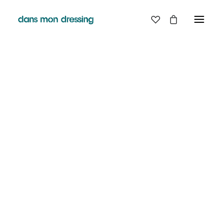
LES MARQUES
BELLE PIECE
GRAINE
LABDIP
MAISON LABICHE
MARGAUX LONNBERG
MINIMUM
MISERICORDIA
NUDIE JEANS
PYRENEX
RABENS SALONER
RAINS
T.J-M1972 TRICOTS JEAN-MARC
VALENTINE GAUTHIER