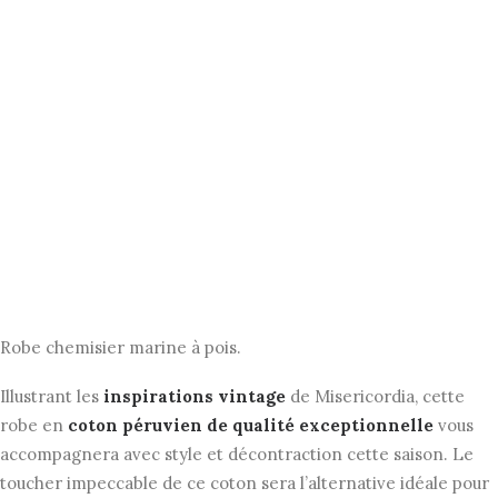
FOOTWEAR
ACCESSOIRES HOMME
ARCHIVES MAN
ARCHIVES WOMAN
Robe Acacia Misericordia
Le
Le
169,00
€
84,50
€
TVA incluse
prix
prix
Robe chemisier marine à pois.
initial
actuel
Illustrant les
inspirations vintage
de Misericordia, cette
était :
est :
robe en
coton péruvien de qualité exceptionnelle
vous
169,00€.
84,50€.
accompagnera avec style et décontraction cette saison. Le
toucher impeccable de ce coton sera l’alternative idéale pour