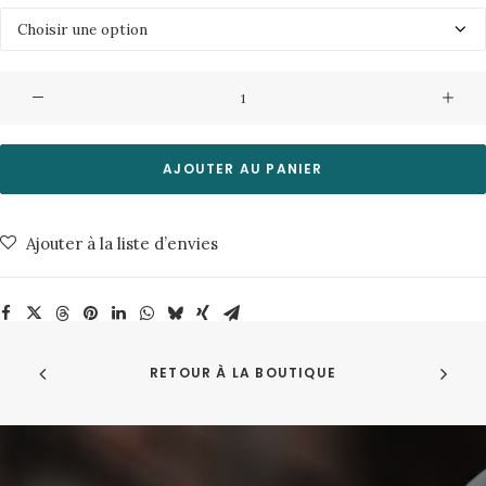
quantité
de
Robe
Acacia
AJOUTER AU PANIER
Misericordia
Ajouter à la liste d’envies
RETOUR À LA BOUTIQUE