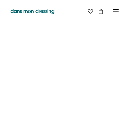
LES MARQUES
BELLE PIECE
GRAINE
LABDIP
MAISON LABICHE
MARGAUX LONNBERG
MINIMUM
MISERICORDIA
NUDIE JEANS
PYRENEX
RABENS SALONER
RAINS
T.J-M1972 TRICOTS JEAN-MARC
VALENTINE GAUTHIER