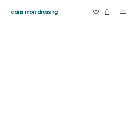
LES MARQUES
BELLE PIECE
GRAINE
LABDIP
MAISON LABICHE
MARGAUX LONNBERG
MINIMUM
MISERICORDIA
NUDIE JEANS
PYRENEX
RABENS SALONER
RAINS
T.J-M1972 TRICOTS JEAN-MARC
VALENTINE GAUTHIER