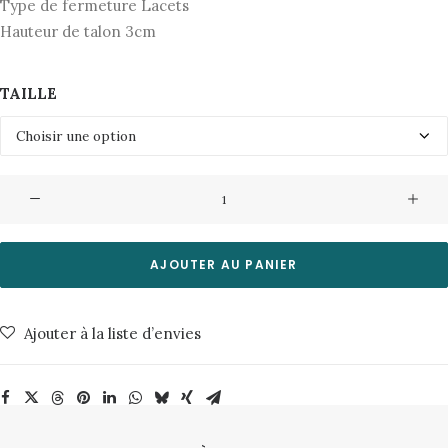
Type de fermeture Lacets
Hauteur de talon 3cm
TAILLE
quantité
de
Derbies
Padror
AJOUTER AU PANIER
B2
Noir
Ajouter à la liste d’envies
Kleman