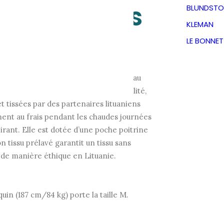
Companions
BLUNDSTO
KLEMAN
Le
Le
87,50
€
LE BONNE
TVA incluse
prix
prix
phistiquée à col montant officier et au
ionnée en fibres de lin de haute qualité,
initial
actuel
tissées par des partenaires lituaniens
ement au frais pendant les chaudes journées
était :
est :
pirant. Elle est dotée d’une poche poitrine
n tissu prélavé garantit un tissu sans
175,00€.
87,50€.
 de manière éthique en Lituanie.
in (187 cm/84 kg) porte la taille M.