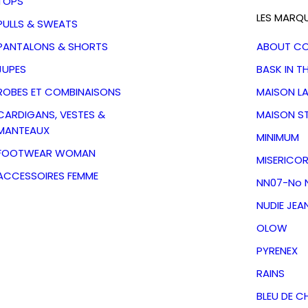
TOPS
LES MARQ
PULLS & SWEATS
PANTALONS & SHORTS
ABOUT C
JUPES
BASK IN T
ROBES ET COMBINAISONS
MAISON L
CARDIGANS, VESTES &
MAISON S
MANTEAUX
MINIMUM
FOOTWEAR WOMAN
MISERICOR
ACCESSOIRES FEMME
NN07-No N
NUDIE JEA
OLOW
e Nathan
PYRENEX
triped Sand
RAINS
BLEU DE C