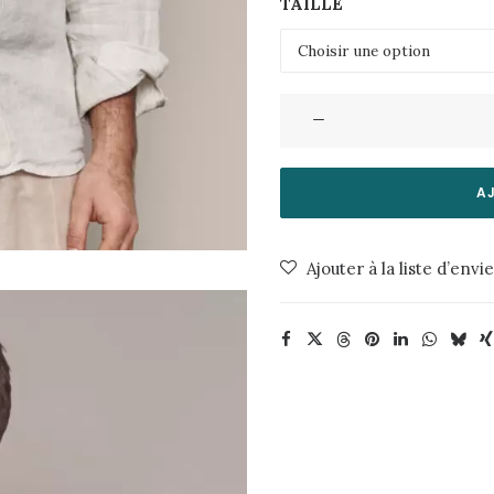
TAILLE
quantité
de
Chemise
Nathan
A
Linen
Striped
Ajouter à la liste d’envi
Sand
About
Companions