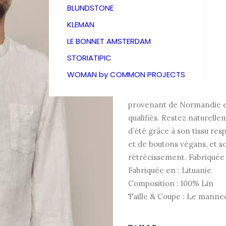
About 
BLUNDSTONE
KLEMAN
175,00
€
LE BONNET AMSTERDAM
STORIATIPIC
WOMAN by COMMON PROJECTS
Découvrez cette chemise so
design minimaliste. Confect
provenant de Normandie et 
qualifiés. Restez naturell
d’été grâce à son tissu res
et de boutons végans, et so
rétrécissement. Fabriquée
Fabriquée en : Lituanie
Composition : 100% Lin
Taille & Coupe : Le mannequ