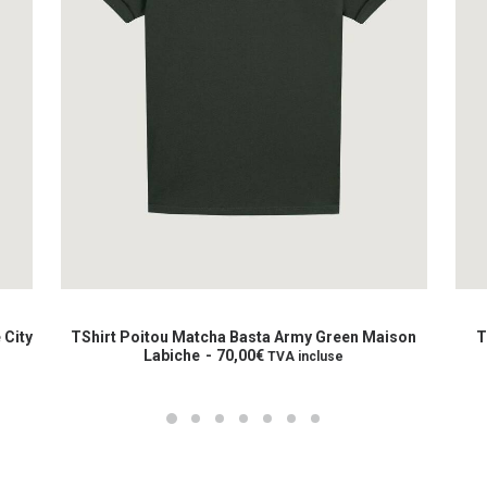
Ce
produit
IX DES OPTIONS
CHOIX DES OPT
a
atcha Basta Army Green Maison
TShirt Poitou Avant Garde D
e
70,00
€
plusieurs
Maison Labiche
70,00
TVA incluse
variations.
Les
options
peuvent
être
choisies