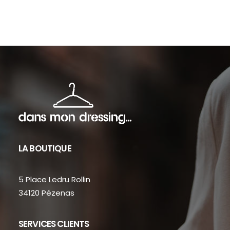
sur
la
page
du
produit
LA BOUTIQUE
5 Place Ledru Rollin
34120 Pézenas
SERVICES CLIENTS