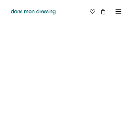
LES MARQUES
BELLE PIECE
GRAINE
LABDIP
DANS MON DRESSING - PÉZENAS
MAISON LABICHE
MARGAUX LONNBERG
BOUTIQUE
MINIMUM
MISERICORDIA
NUDIE JEANS
EN
LIGNE
PYRENEX
RABENS SALONER
RAINS
T.J-M1972 TRICOTS JEAN-MARC
VALENTINE GAUTHIER