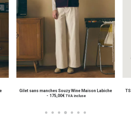
Ce
Ce
produit
prod
CHOIX DES OPTIONS
a
a
e
Gilet sans manches Souzy Wine Maison Labiche
TSh
plusieurs
175,00
€
plus
TVA incluse
variations.
varia
Les
Les
options
opti
peuvent
peuv
être
être
choisies
choi