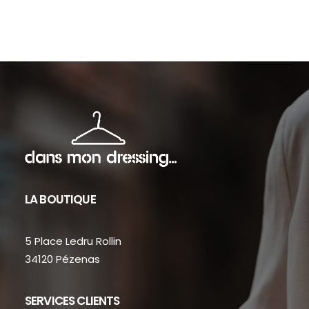
sur
sur
la
la
page
pag
du
du
produit
prod
LA BOUTIQUE
5 Place Ledru Rollin
34120 Pézenas
SERVICES CLIENTS