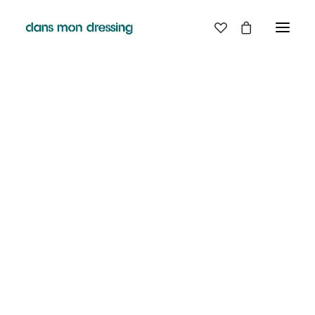
LES MARQUES
BELLE PIECE
GRAINE
LABDIP
DANS MON DRESSING - PÉZENAS
MAISON LABICHE
MARGAUX LONNBERG
BOUTIQUE
MINIMUM
MISERICORDIA
NUDIE JEANS
EN
LIGNE
PYRENEX
RABENS SALONER
RAINS
T.J-M1972 TRICOTS JEAN-MARC
VALENTINE GAUTHIER