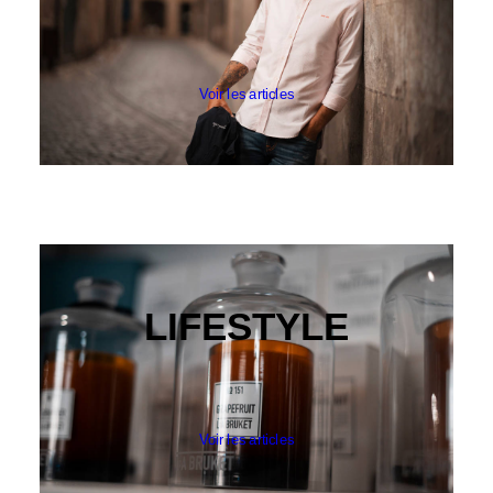
KLEMAN
LE BONNET AMSTERDAM
CATEGORIES
PANTALONS & BERMUDAS
Voir les articles
CHEMISES
T-SHIRTS & POLOS
PULLS & SWEATS
CARDIGANS, VESTES & MANTEAUX
FOOTWEAR
ACCESSOIRES HOMME
ARCHIVES MAN
ARCHIVES WOMAN
LIFESTYLE
Voir les articles