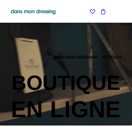
LES MARQUES
BELLE PIECE
GRAINE
LABDIP
MAISON LABICHE
MARGAUX LONNBERG
DANS MON DRESSING - PÉZENAS
MINIMUM
MISERICORDIA
NUDIE JEANS
BOUTIQUE
PYRENEX
RABENS SALONER
RAINS
T.J-M1972 TRICOTS JEAN-MARC
EN
LIGNE
VALENTINE GAUTHIER
BLEU DE CHAUFFE
BLUNDSTONE
KLEMAN
LE BONNET AMSTERDAM
STORIATIPIC