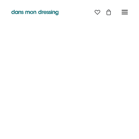
LES MARQUES
BELLE PIECE
GRAINE
LABDIP
DANS MON DRESSING - PÉZENAS
MAISON LABICHE
MARGAUX LONNBERG
BOUTIQUE
MINIMUM
MISERICORDIA
NUDIE JEANS
EN
LIGNE
PYRENEX
RABENS SALONER
RAINS
T.J-M1972 TRICOTS JEAN-MARC
VALENTINE GAUTHIER