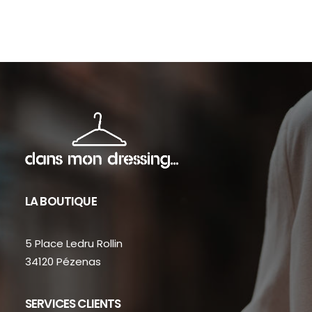
sur
sur
la
la
page
pag
du
du
produit
prod
LA BOUTIQUE
5 Place Ledru Rollin
34120 Pézenas
SERVICES CLIENTS