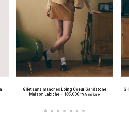
Ce
Ce
produit
prod
CHOIX DES OPTIONS
a
a
on
Gilet sans manches Loing Coeur Sandstone
Gi
plusieurs
Maison Labiche
185,00
€
plus
TVA incluse
variations.
varia
Les
Les
options
opti
peuvent
peuv
être
être
choisies
choi