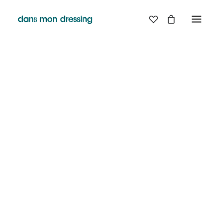
LES MARQUES
BELLE PIECE
GRAINE
LABDIP
DANS MON DRESSING - PÉZENAS
MAISON LABICHE
MARGAUX LONNBERG
BOUTIQUE
MINIMUM
MISERICORDIA
NUDIE JEANS
EN
LIGNE
PYRENEX
RABENS SALONER
RAINS
T.J-M1972 TRICOTS JEAN-MARC
VALENTINE GAUTHIER