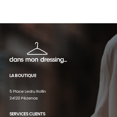
sur
sur
la
la
page
pag
du
du
produit
prod
LA BOUTIQUE
5 Place Ledru Rollin
34120 Pézenas
SERVICES CLIENTS