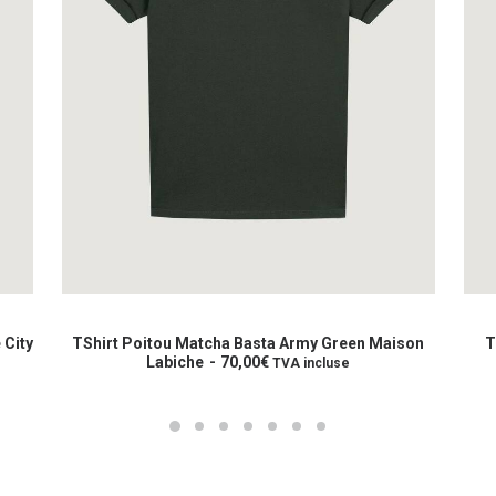
Ce
Ce
produit
prod
CHOIX DES OPTIONS
a
a
 City
TShirt Poitou Matcha Basta Army Green Maison
T
plusieurs
Labiche
70,00
€
plus
TVA incluse
variations.
varia
Les
Les
options
opti
peuvent
peuv
être
être
choisies
choi