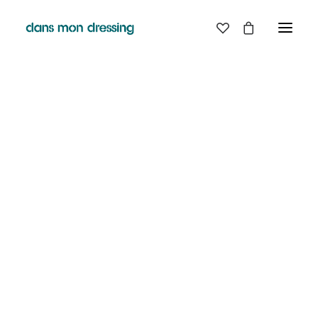
LES MARQUES
BELLE PIECE
GRAINE
LABDIP
DANS MON DRESSING - PÉZENAS
MAISON LABICHE
MARGAUX LONNBERG
BOUTIQUE
MINIMUM
MISERICORDIA
NUDIE JEANS
EN
LIGNE
PYRENEX
RABENS SALONER
RAINS
T.J-M1972 TRICOTS JEAN-MARC
VALENTINE GAUTHIER