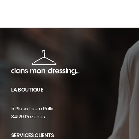
sur
la
page
du
produit
LA BOUTIQUE
5 Place Ledru Rollin
34120 Pézenas
SERVICES CLIENTS