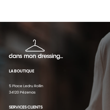
sur
sur
la
la
page
pag
du
du
produit
prod
LA BOUTIQUE
5 Place Ledru Rollin
34120 Pézenas
SERVICES CLIENTS