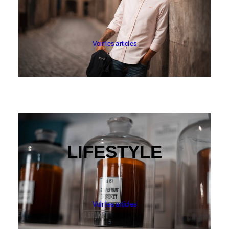
KLEMAN
LE BONNET AMSTERDAM
CATEGORIES
PANTALONS & BERMUDAS
Voir les articles
CHEMISES
T-SHIRTS & POLOS
PULLS & SWEATS
CARDIGANS, VESTES & MANTEAUX
FOOTWEAR
ACCESSOIRES HOMME
ARCHIVES MAN
ARCHIVES WOMAN
LIFESTYLE
Voir les articles