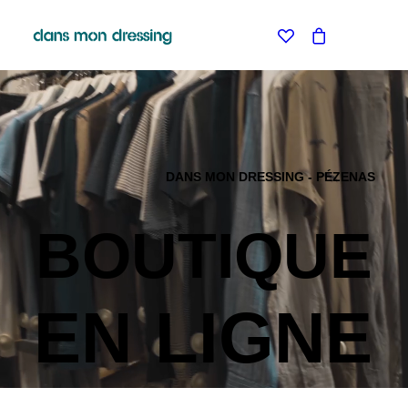
LES MARQUES
BELLE PIECE
GRAINE
LABDIP
MAISON LABICHE
MARGAUX LONNBERG
DANS MON DRESSING - PÉZENAS
MINIMUM
MISERICORDIA
NUDIE JEANS
BOUTIQUE
PYRENEX
RABENS SALONER
RAINS
T.J-M1972 TRICOTS JEAN-MARC
EN
LIGNE
VALENTINE GAUTHIER
BLEU DE CHAUFFE
BLUNDSTONE
KLEMAN
LE BONNET AMSTERDAM
STORIATIPIC