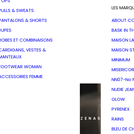
TOPS
LES MARQ
PULLS & SWEATS
PANTALONS & SHORTS
ABOUT C
JUPES
BASK IN T
ROBES ET COMBINAISONS
MAISON L
CARDIGANS, VESTES &
MAISON S
MANTEAUX
MINIMUM
FOOTWEAR WOMAN
MISERICOR
ACCESSOIRES FEMME
NN07-No N
NUDIE JEA
OLOW
PYRENEX
RAINS
ANS MON DRESSING - PÉZENAS
BLEU DE C