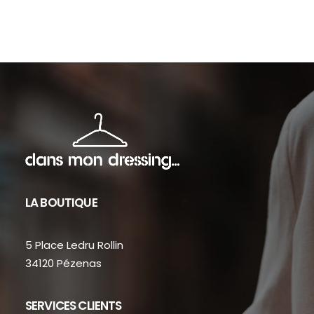
sur
sur
la
la
page
pag
du
du
produit
prod
LA BOUTIQUE
5 Place Ledru Rollin
34120 Pézenas
SERVICES CLIENTS