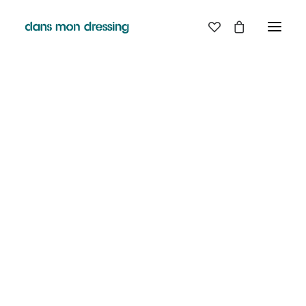
LES MARQUES
BELLE PIECE
GRAINE
LABDIP
DANS MON DRESSING - PÉZENAS
MAISON LABICHE
MARGAUX LONNBERG
BOUTIQUE
MINIMUM
MISERICORDIA
NUDIE JEANS
EN
LIGNE
PYRENEX
RABENS SALONER
RAINS
T.J-M1972 TRICOTS JEAN-MARC
VALENTINE GAUTHIER