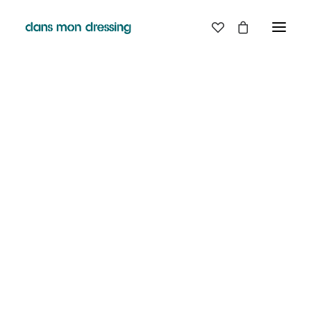
LES MARQUES
BELLE PIECE
GRAINE
LABDIP
DANS MON DRESSING - PÉZENAS
MAISON LABICHE
MARGAUX LONNBERG
BOUTIQUE
MINIMUM
MISERICORDIA
NUDIE JEANS
EN
LIGNE
PYRENEX
RABENS SALONER
RAINS
T.J-M1972 TRICOTS JEAN-MARC
VALENTINE GAUTHIER