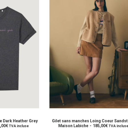
Ce
produit
OPTIONS
CHOIX DES OPTIONS
a
ng Coeur Sandstone
Gilet sans manches Souzy Wine Mais
5,00
€
plusieurs
Labiche
175,00
€
TVA incluse
TVA incluse