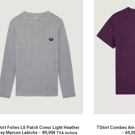
Ce
it
produit
CHOIX DES OPTIONS
CHOIX 
a
irt Combes Amour Wine Maison Labiche
TShirt Poitou Saman
eurs
69,00
€
plusieurs
City x Maison Lab
TVA incluse