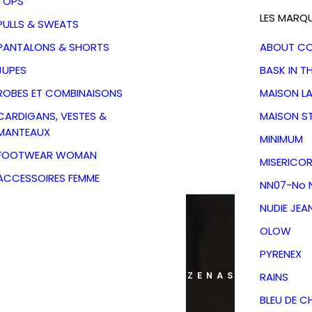
TOPS
LES MARQ
PULLS & SWEATS
PANTALONS & SHORTS
ABOUT C
JUPES
BASK IN T
ROBES ET COMBINAISONS
MAISON L
CARDIGANS, VESTES &
MAISON S
MANTEAUX
MINIMUM
FOOTWEAR WOMAN
MISERICOR
ACCESSOIRES FEMME
NN07-No N
NUDIE JEA
OLOW
PYRENEX
RAINS
ANS MON DRESSING - PÉZENAS
BLEU DE C