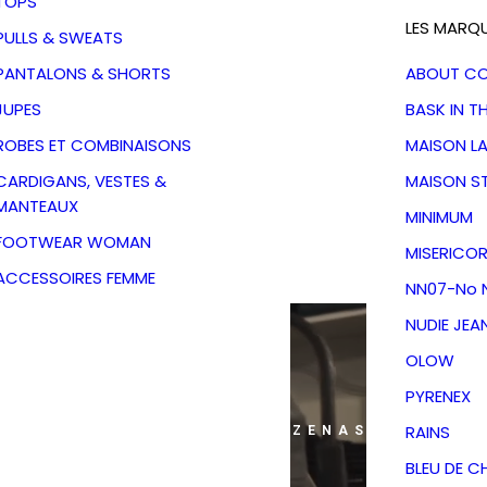
TOPS
LES MARQ
PULLS & SWEATS
PANTALONS & SHORTS
ABOUT C
JUPES
BASK IN T
ROBES ET COMBINAISONS
MAISON L
CARDIGANS, VESTES &
MAISON S
MANTEAUX
MINIMUM
FOOTWEAR WOMAN
MISERICOR
ACCESSOIRES FEMME
NN07-No N
NUDIE JEA
OLOW
PYRENEX
RAINS
ANS MON DRESSING - PÉZENAS
BLEU DE C