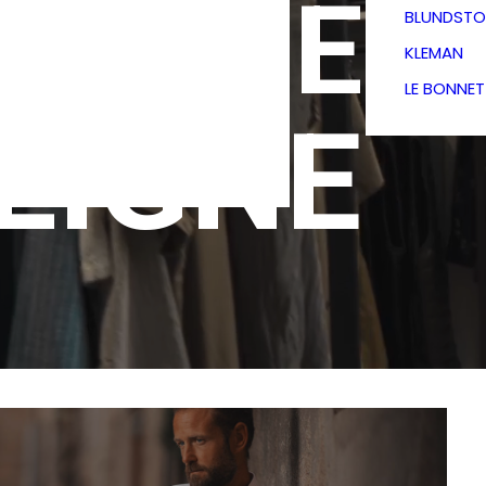
TIQUE
BLUNDSTO
KLEMAN
LE BONNE
LIGNE