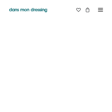
LES MARQUES
BELLE PIECE
GRAINE
LABDIP
DANS MON DRESSING - PÉZENAS
MAISON LABICHE
MARGAUX LONNBERG
BOUTIQUE
MINIMUM
MISERICORDIA
NUDIE JEANS
EN
LIGNE
PYRENEX
RABENS SALONER
RAINS
T.J-M1972 TRICOTS JEAN-MARC
VALENTINE GAUTHIER