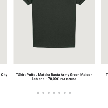
Ce
Ce
produit
prod
CHOIX DES OPTIONS
a
a
 City
TShirt Poitou Matcha Basta Army Green Maison
T
plusieurs
Labiche
70,00
€
plus
TVA incluse
variations.
varia
Les
Les
options
opti
peuvent
peuv
être
être
choisies
choi