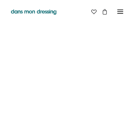
LES MARQUES
BELLE PIECE
GRAINE
LABDIP
DANS MON DRESSING - PÉZENAS
MAISON LABICHE
MARGAUX LONNBERG
BOUTIQUE
MINIMUM
MISERICORDIA
NUDIE JEANS
EN
LIGNE
PYRENEX
RABENS SALONER
RAINS
T.J-M1972 TRICOTS JEAN-MARC
VALENTINE GAUTHIER