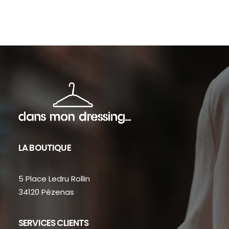
sur
sur
la
la
page
pag
du
du
produit
prod
LA BOUTIQUE
5 Place Ledru Rollin
34120 Pézenas
SERVICES CLIENTS