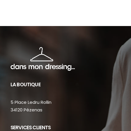
sur
sur
la
la
page
pag
du
du
produit
prod
LA BOUTIQUE
5 Place Ledru Rollin
34120 Pézenas
SERVICES CLIENTS