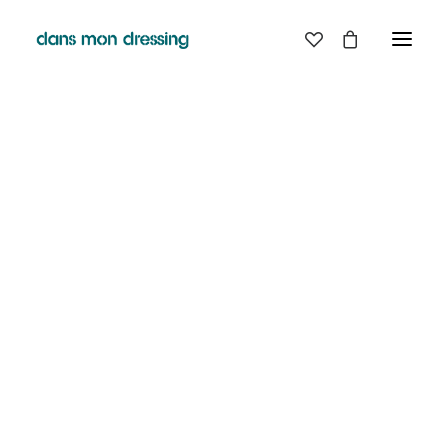
LES MARQUES
BELLE PIECE
GRAINE
LABDIP
DANS MON DRESSING - PÉZENAS
MAISON LABICHE
MARGAUX LONNBERG
BOUTIQUE
MINIMUM
MISERICORDIA
NUDIE JEANS
EN
LIGNE
PYRENEX
RABENS SALONER
RAINS
T.J-M1972 TRICOTS JEAN-MARC
VALENTINE GAUTHIER