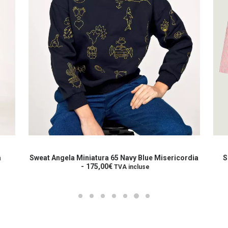
Ce
Ce
produit
prod
CHOIX DES OPTIONS
a
a
a
Sweat Angela Miniatura 65 Navy Blue Misericordia
S
plusieurs
175,00
€
plus
TVA incluse
variations.
varia
Les
Les
options
opti
peuvent
peuv
être
être
choisies
choi