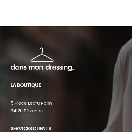
sur
sur
la
la
page
pag
du
du
produit
prod
LA BOUTIQUE
5 Place Ledru Rollin
34120 Pézenas
SERVICES CLIENTS