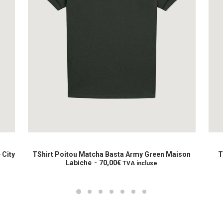
Ce
Ce
produit
prod
CHOIX DES OPTIONS
a
a
 City
TShirt Poitou Matcha Basta Army Green Maison
T
plusieurs
Labiche
70,00
€
plus
TVA incluse
variations.
varia
Les
Les
options
opti
peuvent
peuv
être
être
choisies
choi