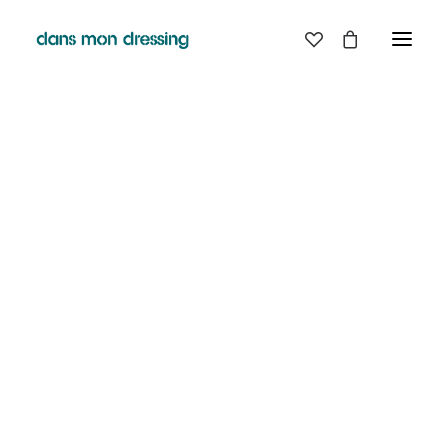
LES MARQUES
BELLE PIECE
GRAINE
LABDIP
DANS MON DRESSING - PÉZENAS
MAISON LABICHE
MARGAUX LONNBERG
BOUTIQUE
MINIMUM
MISERICORDIA
NUDIE JEANS
EN
LIGNE
PYRENEX
RABENS SALONER
RAINS
T.J-M1972 TRICOTS JEAN-MARC
VALENTINE GAUTHIER