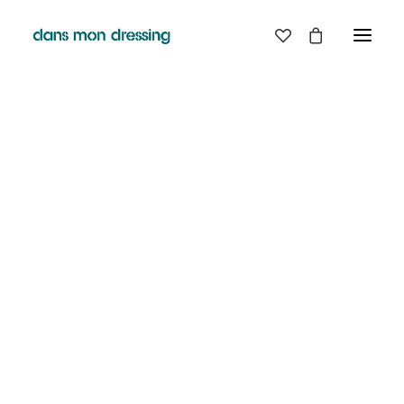
LES MARQUES
BELLE PIECE
GRAINE
LABDIP
DANS MON DRESSING - PÉZENAS
MAISON LABICHE
MARGAUX LONNBERG
BOUTIQUE
MINIMUM
MISERICORDIA
NUDIE JEANS
EN
LIGNE
PYRENEX
RABENS SALONER
RAINS
T.J-M1972 TRICOTS JEAN-MARC
VALENTINE GAUTHIER