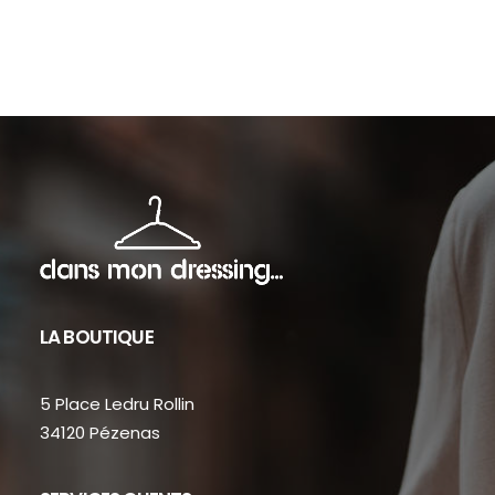
sur
sur
la
la
page
page
du
du
produit
produit
LA BOUTIQUE
5 Place Ledru Rollin
34120 Pézenas