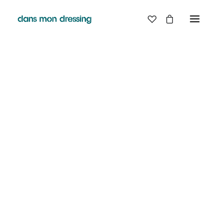
LES MARQUES
BELLE PIECE
GRAINE
LABDIP
DANS MON DRESSING - PÉZENAS
MAISON LABICHE
MARGAUX LONNBERG
BOUTIQUE
MINIMUM
MISERICORDIA
NUDIE JEANS
EN
LIGNE
PYRENEX
RABENS SALONER
RAINS
T.J-M1972 TRICOTS JEAN-MARC
VALENTINE GAUTHIER