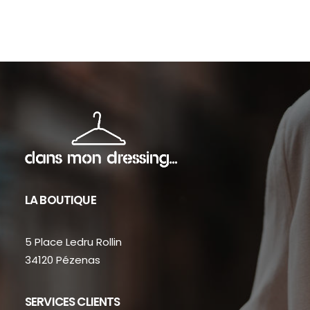
sur
sur
la
la
page
pag
du
du
produit
prod
LA BOUTIQUE
5 Place Ledru Rollin
34120 Pézenas
SERVICES CLIENTS