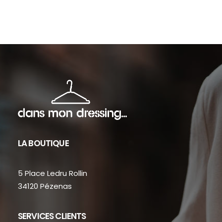
sur
sur
la
la
page
pag
du
du
produit
prod
LA BOUTIQUE
5 Place Ledru Rollin
34120 Pézenas
SERVICES CLIENTS