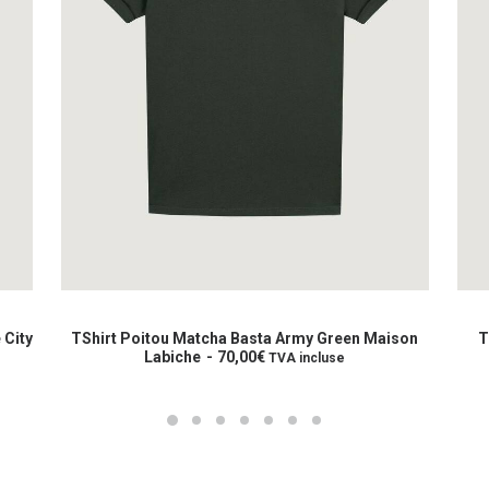
Ce
Ce
produit
prod
CHOIX DES OPTIONS
a
a
 City
TShirt Poitou Matcha Basta Army Green Maison
T
plusieurs
Labiche
70,00
€
plus
TVA incluse
variations.
varia
Les
Les
options
opti
peuvent
peuv
être
être
choisies
choi