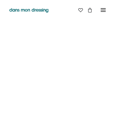
LES MARQUES
BELLE PIECE
GRAINE
LABDIP
DANS MON DRESSING - PÉZENAS
MAISON LABICHE
MARGAUX LONNBERG
BOUTIQUE
MINIMUM
MISERICORDIA
NUDIE JEANS
EN
LIGNE
PYRENEX
RABENS SALONER
RAINS
T.J-M1972 TRICOTS JEAN-MARC
VALENTINE GAUTHIER