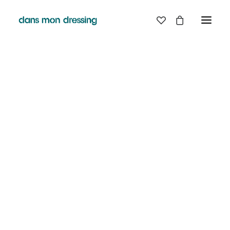
LES MARQUES
BELLE PIECE
GRAINE
LABDIP
DANS MON DRESSING - PÉZENAS
MAISON LABICHE
MARGAUX LONNBERG
BOUTIQUE
MINIMUM
MISERICORDIA
NUDIE JEANS
EN
LIGNE
PYRENEX
RABENS SALONER
RAINS
T.J-M1972 TRICOTS JEAN-MARC
VALENTINE GAUTHIER