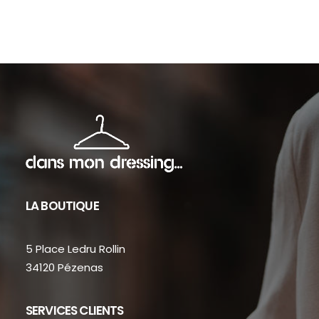
sur
sur
la
la
page
pag
du
du
produit
prod
LA BOUTIQUE
5 Place Ledru Rollin
34120 Pézenas
SERVICES CLIENTS