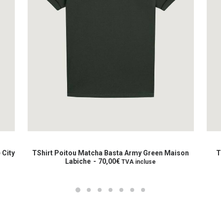
Ce
Ce
produit
prod
CHOIX DES OPTIONS
a
a
 City
TShirt Poitou Matcha Basta Army Green Maison
T
plusieurs
Labiche
70,00
€
plus
TVA incluse
variations.
varia
Les
Les
options
opti
peuvent
peuv
être
être
choisies
choi