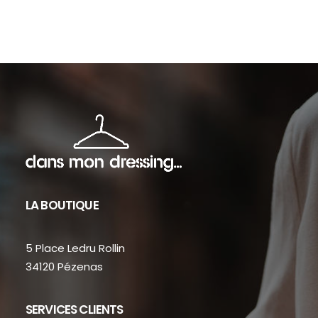
sur
sur
la
la
page
pag
du
du
produit
prod
LA BOUTIQUE
5 Place Ledru Rollin
34120 Pézenas
SERVICES CLIENTS