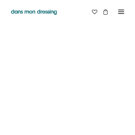
LES MARQUES
BELLE PIECE
GRAINE
LABDIP
DANS MON DRESSING - PÉZENAS
MAISON LABICHE
MARGAUX LONNBERG
BOUTIQUE
MINIMUM
MISERICORDIA
NUDIE JEANS
EN
LIGNE
PYRENEX
RABENS SALONER
RAINS
T.J-M1972 TRICOTS JEAN-MARC
VALENTINE GAUTHIER