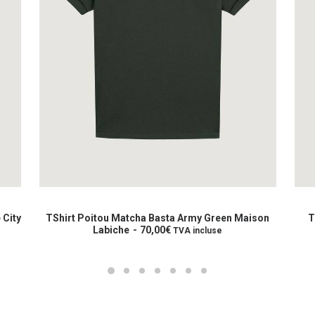
Ce
Ce
produit
prod
CHOIX DES OPTIONS
a
a
 City
TShirt Poitou Matcha Basta Army Green Maison
T
plusieurs
Labiche
70,00
€
plus
TVA incluse
variations.
varia
Les
Les
options
opti
peuvent
peuv
être
être
choisies
choi